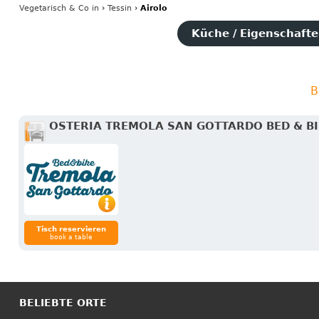
Vegetarisch & Co
in
›
Tessin
›
Airolo
Küche / Eigenschaften
B
OSTERIA TREMOLA SAN GOTTARDO BED & B
Tisch reservieren
book a table
BELIEBTE ORTE