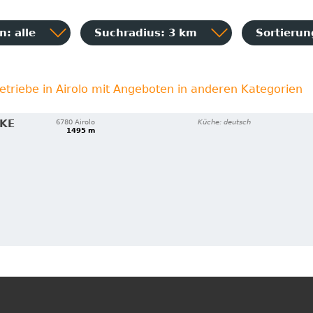
: alle
Suchradius: 3 km
Sortieru
etriebe in Airolo mit Angeboten in anderen Kategorien
IKE
6780 Airolo
Küche: deutsch
1495 m