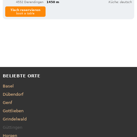
4552 Derendingen
1450 m
Küche: deutsch
Tisch reservieren
book a table
BELIEBTE ORTE
Basel
Dübendorf
Genf
Gottlieben
Grindelwald
Güttingen
Horgen