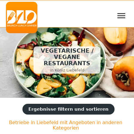
≡
VEGETARISCHE /
VEGANE
RESTAURANTS
in Köniz Liebefeld
Ergebnisse filtern und sortieren
Betriebe in Liebefeld mit Angeboten in anderen
Kategorien