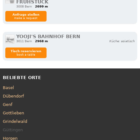
FRÜHSTÜCK
3008 Bern
2699 m
Anfrage stellen
make a request
YOOJI'S BAHNHOF BERN
3011 Bern
2968 m
Küche: asiatisch
Tisch reservieren
book a table
BELIEBTE ORTE
Basel
Dübendorf
Genf
Gottlieben
Grindelwald
Güttingen
Horgen