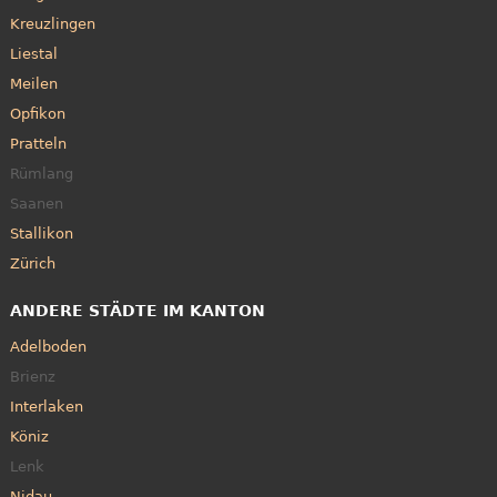
Kreuzlingen
Liestal
Meilen
Opfikon
Pratteln
Rümlang
Saanen
Stallikon
Zürich
ANDERE STÄDTE IM KANTON
Adelboden
Brienz
Interlaken
Köniz
Lenk
Nidau