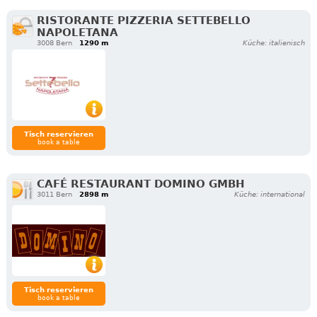
RISTORANTE PIZZERIA SETTEBELLO
NAPOLETANA
3008 Bern
1290 m
Küche: italienisch
Tisch reservieren
book a table
CAFÉ RESTAURANT DOMINO GMBH
3011 Bern
2898 m
Küche: international
Tisch reservieren
book a table