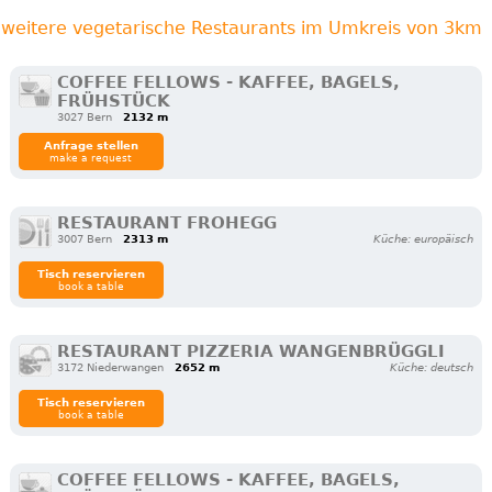
weitere vegetarische Restaurants im Umkreis von 3km
COFFEE FELLOWS - KAFFEE, BAGELS,
FRÜHSTÜCK
3027 Bern
2132 m
Anfrage stellen
make a request
RESTAURANT FROHEGG
3007 Bern
2313 m
Küche: europäisch
Tisch reservieren
book a table
RESTAURANT PIZZERIA WANGENBRÜGGLI
3172 Niederwangen
2652 m
Küche: deutsch
Tisch reservieren
book a table
COFFEE FELLOWS - KAFFEE, BAGELS,