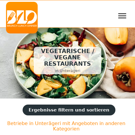
≡
VEGETARISCHE /
VEGANE
RESTAURANTS
in Unterägeri
Ergebnisse filtern und sortieren
Betriebe in Unterägeri mit Angeboten in anderen
Kategorien