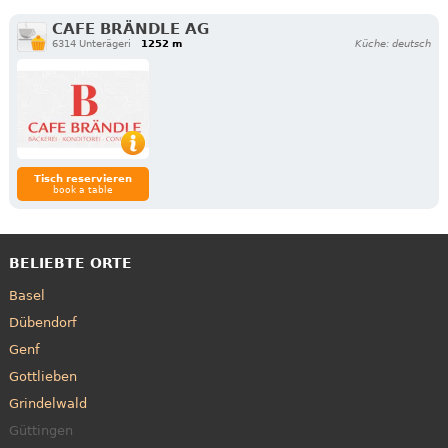
CAFE BRÄNDLE AG
6314 Unterägeri
1252 m
Küche: deutsch
Tisch reservieren
book a table
BELIEBTE ORTE
Basel
Dübendorf
Genf
Gottlieben
Grindelwald
Güttingen