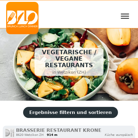
≡
VEGETARISCHE /
VEGANE
RESTAURANTS
in Wetzikon (ZH)
Ergebnisse filtern und sortieren
BRASSERIE RESTAURANT KRONE
8620 Wetzikon ZH
914 m
Küche: europäisch