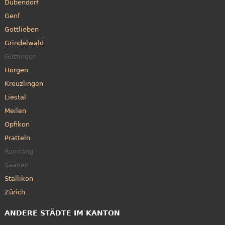
Dübendorf
Genf
Gottlieben
Grindelwald
Güttingen
Horgen
Kreuzlingen
Liestal
Meilen
Opfikon
Pratteln
Rümlang
Saanen
Stallikon
Zürich
ANDERE STÄDTE IM KANTON