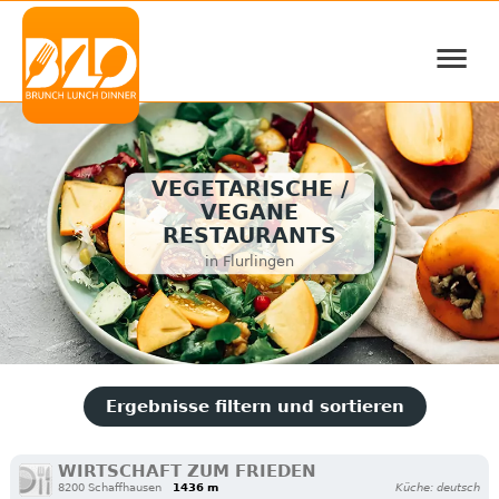
≡
VEGETARISCHE /
VEGANE
RESTAURANTS
in Flurlingen
Ergebnisse filtern und sortieren
WIRTSCHAFT ZUM FRIEDEN
8200 Schaffhausen
1436 m
Küche: deutsch